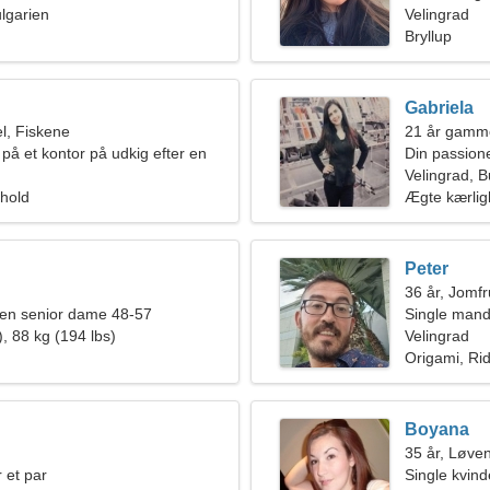
ulgarien
Velingrad
Bryllup
Gabriela
l, Fiskene
21 år gamme
på et kontor på udkig efter en
Din passion
Velingrad, B
rhold
Ægte kærli
Peter
36 år, Jomf
en senior dame 48-57
Single mand
, 88 kg (194 lbs)
Velingrad
Origami, Ri
Boyana
35 år, Løve
 et par
Single kvin