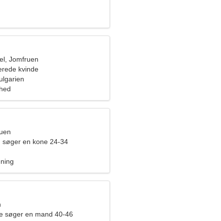
l, Jomfruen
erede kvinde
ulgarien
ghed
ruen
 søger en kone 24-34
dning
n
de søger en mand 40-46