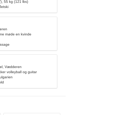
), 55 kg (121 lbs)
Jetski
eren
rne møde en kvinde
assage
el, Vædderen
ker volleyball og guitar
ulgarien
old