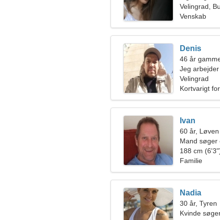
Velingrad, B
Venskab
Denis
46 år gamme
Jeg arbejder 
sjov kvinde
Velingrad
Kortvarigt fo
Ivan
60 år, Løven
Mand søger 
188 cm (6'3")
Familie
Nadia
30 år, Tyren
Kvinde søger