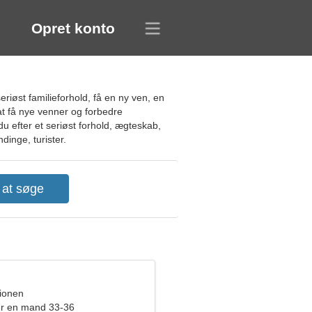
Opret konto
riøst familieforhold, få en ny ven, en
 at få nye venner og forbedre
 efter et seriøst forhold, ægteskab,
dinge, turister.
pionen
er en mand 33-36