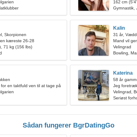
ulgarien
162 cm (5'4"
Natklubber
Gymnastik, 
Kalin
l, Skorpionen
31 år, Vædd
 en kæreste 26-28
Mand vil ge
, 71 kg (156 lbs)
Velingrad
ld
Bowling, M
Katerina
ukken
58 år gamm
for en taktfuld ven til at tage på
Jeg foretræk
mmen
ulgarien
Velingrad, B
Seriøst forh
Sådan fungerer BgrDatingGo