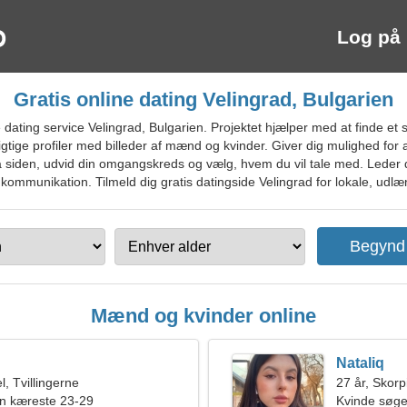
Log på
Gratis online dating Velingrad, Bulgarien
ating service Velingrad, Bulgarien. Projektet hjælper med at finde et se
rigtige profiler med billeder af mænd og kvinder. Giver dig mulighed for
siden, udvid din omgangskreds og vælg, hvem du vil tale med. Leder du
kommunikation. Tilmeld dig gratis datingside Velingrad for lokale, udlæn
Mænd og kvinder online
Nataliq
, Tvillingerne
27 år, Skor
en kæreste 23-29
Kvinde søg