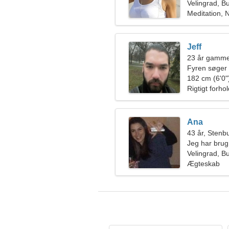
Velingrad, B
Meditation, 
Jeff
23 år gamme
Fyren søger
182 cm (6'0")
Rigtigt forho
Ana
43 år, Stenb
Jeg har brug 
camping sa
Velingrad, B
Ægteskab