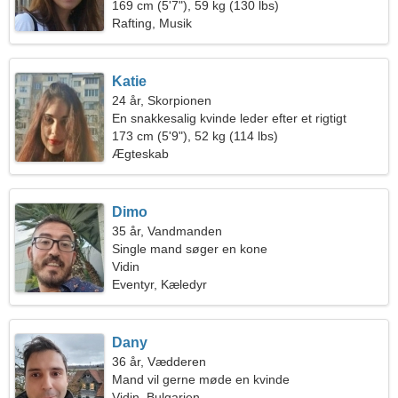
169 cm (5'7"), 59 kg (130 lbs)
Rafting, Musik
Katie
24 år, Skorpionen
En snakkesalig kvinde leder efter et rigtigt
forhold
173 cm (5'9"), 52 kg (114 lbs)
Ægteskab
Dimo
35 år, Vandmanden
Single mand søger en kone
Vidin
Eventyr, Kæledyr
Dany
36 år, Vædderen
Mand vil gerne møde en kvinde
Vidin, Bulgarien