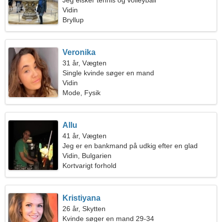
Jeg elsker tennis og volleyball
Vidin
Bryllup
Veronika
31 år, Vægten
Single kvinde søger en mand
Vidin
Mode, Fysik
Allu
41 år, Vægten
Jeg er en bankmand på udkig efter en glad
kvinde
Vidin, Bulgarien
Kortvarigt forhold
Kristiyana
26 år, Skytten
Kvinde søger en mand 29-34