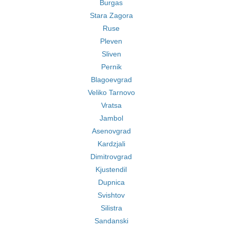
Burgas
Stara Zagora
Ruse
Pleven
Sliven
Pernik
Blagoevgrad
Veliko Tarnovo
Vratsa
Jambol
Asenovgrad
Kardzjali
Dimitrovgrad
Kjustendil
Dupnica
Svishtov
Silistra
Sandanski