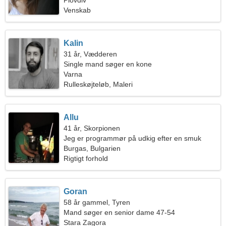
Plovdiv
Venskab
Kalin
31 år, Vædderen
Single mand søger en kone
Varna
Rulleskøjteløb, Maleri
Allu
41 år, Skorpionen
Jeg er programmør på udkig efter en smuk
kvinde
Burgas, Bulgarien
Rigtigt forhold
Goran
58 år gammel, Tyren
Mand søger en senior dame 47-54
Stara Zagora