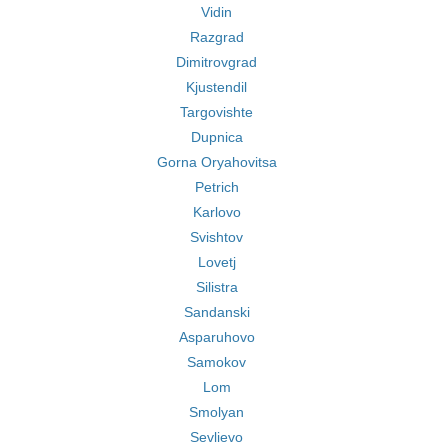
Vidin
Razgrad
Dimitrovgrad
Kjustendil
Targovishte
Dupnica
Gorna Oryahovitsa
Petrich
Karlovo
Svishtov
Lovetj
Silistra
Sandanski
Asparuhovo
Samokov
Lom
Smolyan
Sevlievo