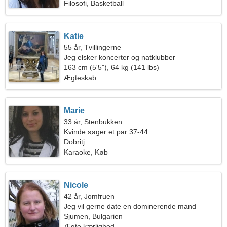
Filosofi, Basketball
Katie
55 år, Tvillingerne
Jeg elsker koncerter og natklubber
163 cm (5'5"), 64 kg (141 lbs)
Ægteskab
Marie
33 år, Stenbukken
Kvinde søger et par 37-44
Dobritj
Karaoke, Køb
Nicole
42 år, Jomfruen
Jeg vil gerne date en dominerende mand
Sjumen, Bulgarien
Ægte kærlighed