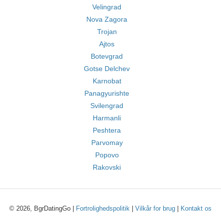
Velingrad
Nova Zagora
Trojan
Ajtos
Botevgrad
Gotse Delchev
Karnobat
Panagyurishte
Svilengrad
Harmanli
Peshtera
Parvomay
Popovo
Rakovski
© 2026, BgrDatingGo |
Fortrolighedspolitik
|
Vilkår for brug
|
Kontakt os