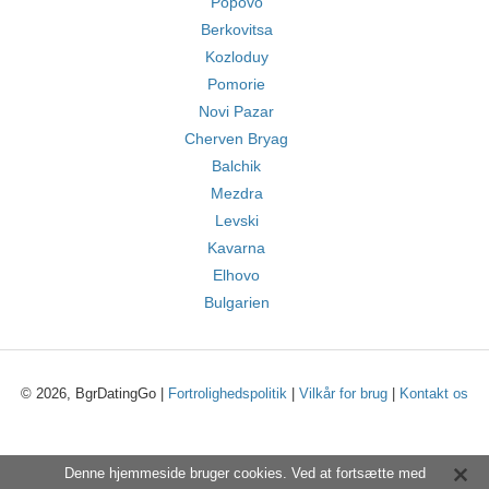
Popovo
Berkovitsa
Kozloduy
Pomorie
Novi Pazar
Cherven Bryag
Balchik
Mezdra
Levski
Kavarna
Elhovo
Bulgarien
© 2026, BgrDatingGo |
Fortrolighedspolitik
|
Vilkår for brug
|
Kontakt os
Denne hjemmeside bruger cookies. Ved at fortsætte med