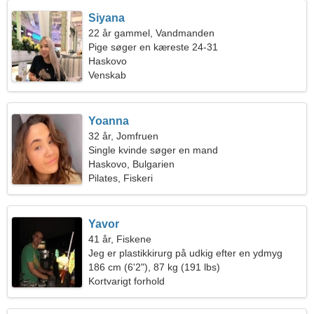
Siyana
22 år gammel, Vandmanden
Pige søger en kæreste 24-31
Haskovo
Venskab
Yoanna
32 år, Jomfruen
Single kvinde søger en mand
Haskovo, Bulgarien
Pilates, Fiskeri
Yavor
41 år, Fiskene
Jeg er plastikkirurg på udkig efter en ydmyg
kvinde
186 cm (6'2"), 87 kg (191 lbs)
Kortvarigt forhold