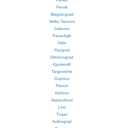
Pleven
Pernik
Blagoevgrad
Veliko Tarnovo
Gabrovo
Pazardsjik
Vidin
Razgrad
Dimitrovgrad
Kjustendil
Targovishte
Dupnica
Petrich
Karlovo
Asparuhovo
Lom
Trojan
Svilengrad