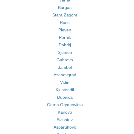
Varna
Burgas
Stara Zagora
Ruse
Pleven
Pernik
Dobritj
Sjumen
Gabrovo
Jambol
Asenovgrad
Vidin
Kjustendil
Dupnica
Gorna Oryahovitsa
Karlovo
Svishtov
Asparuhovo