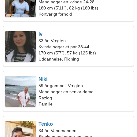
Mand søger en kvinde 24-28
180 cm (5'11"), 82 kg (180 lbs)
Kortvarigt forhold
Iv
33 år, Vægten
Kvinde søger et par 38-44
170 cm (5'7"), 57 kg (125 lbs)
Uddannelse, Ridning
Niki
59 år gammel, Vægten
Mand søger en senior dame
Razlog
Familie
Tenko
34 år, Vandmanden
Single mand søger en kone