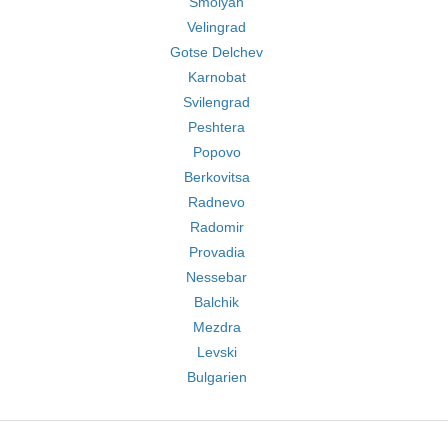
Smolyan
Velingrad
Gotse Delchev
Karnobat
Svilengrad
Peshtera
Popovo
Berkovitsa
Radnevo
Radomir
Provadia
Nessebar
Balchik
Mezdra
Levski
Bulgarien