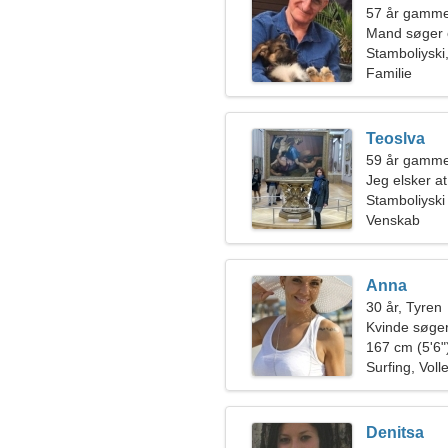
57 år gamme
Mand søger 
Stamboliyski
Familie
Teoslva
59 år gammel
Jeg elsker 
Stamboliyski
Venskab
Anna
30 år, Tyren
Kvinde søger
167 cm (5'6")
Surfing, Voll
Denitsa