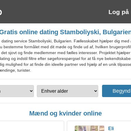
Log på
Gratis online dating Stamboliyski, Bulgarie
dating service Stamboliyski, Bulgarien. Fællesskabet hjælper dig med
n du bestemme formålet med dit møde og finde ud af, hvilken brugerprofil
 det sjovt og finde medlemmer med fælles interesser. Projektet hjælpe
ng og indstil filtre efter søgeforespørgsel for at få nye bekendtskaber
ig mulighed for at finde din ideelle partner ved hjælp af en unik tilpass
ændinge, turister.
Mænd og kvinder online
Eli