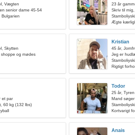
l, Vægten
23 år gamme
en senior dame 45-54
Skriv til mig
, Bulgarien
Stamboliysk
Ægte kærli
Kristian
, Skytten
45 år, Jomf
at shoppe og mødes
Jeg er hudl
kvinde
Stamboliyski
Rigtigt forho
Todor
25 år, Tyren
 et par
Mand søger 
, 60 kg (132 lbs)
Stamboliysk
eyball
Kortvarigt f
Anais