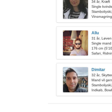
34 år, Kræft
Single kvin
Stamboliyski
Vinsmagning
Allu
31 år, Løven
Single mand
176 cm (5'10
Safari, Ridni
Dimitar
32 år, Skytte
Mand vil ge
Stamboliyski
Indkøb, Bowl