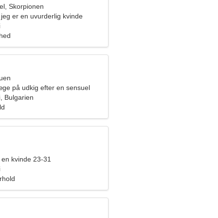
l, Skorpionen
, jeg er en uvurderlig kvinde
i
ghed
ruen
æge på udkig efter en sensuel
, Bulgarien
ld
en kvinde 23-31
i
orhold