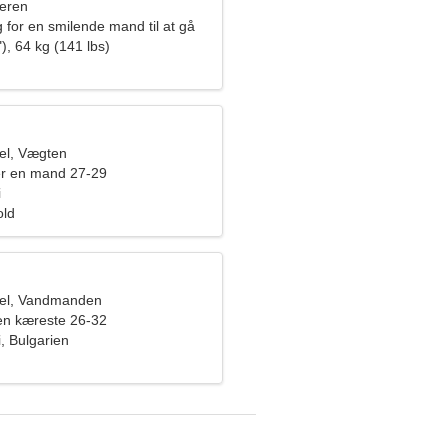
eren
 for en smilende mand til at gå
), 64 kg (141 lbs)
el, Vægten
er en mand 27-29
i
old
el, Vandmanden
en kæreste 26-32
, Bulgarien