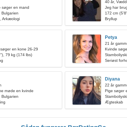
40 år, Vædd
de søger en mand
Jeg har brug
, Bulgarien
172 cm (5'8"
, Arkæologi
Bryllup
Petya
21 år gamm
 søger en kone 26-29
Kvinde søg
"), 79 kg (174 lbs)
Stamboliysk
ng
Seriøst forh
Diyana
n
22 år gamm
rne møde en kvinde
Pige søger 
, Bulgarien
Stamboliyski
ing
Ægteskab